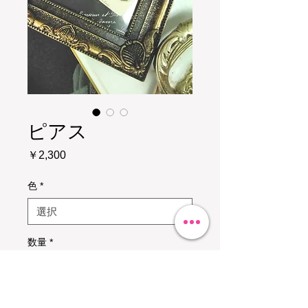
ピアス
価
￥2,300
格
色
*
数量
*