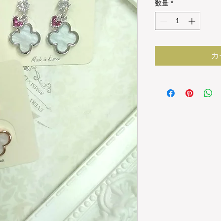
数量
*
カ