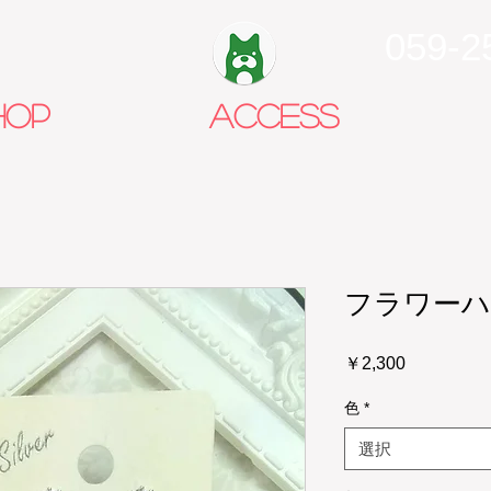
059-2
HOP
ACCESS
フラワーハ
価
￥2,300
格
色
*
選択