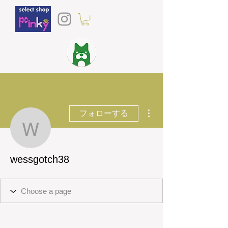
その他
フォローする
wessgotch38
wessgotch38