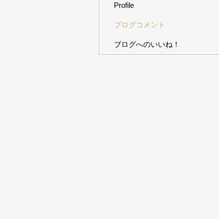
Profile
ブログコメント
ブログへのいいね！
Selectshoppnky(セレクトショップピンキー)は、三重県津市で韓国・ベビー雑貨を取り