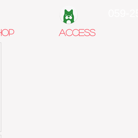
059-2
HOP
ACCESS